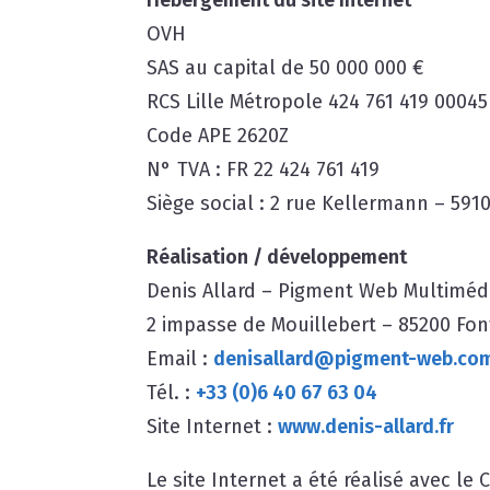
Hébergement du site Internet
OVH
SAS au capital de 50 000 000 €
RCS Lille Métropole 424 761 419 00045
Code APE 2620Z
N° TVA : FR 22 424 761 419
Siège social : 2 rue Kellermann – 591
Réalisation / développement
Denis Allard – Pigment Web Multiméd
2 impasse de Mouillebert – 85200 Fo
Email :
denisallard@pigment-web.co
Tél. :
+33 (0)6 40 67 63 04
Site Internet :
www.denis-allard.fr
Le site Internet a été réalisé avec le