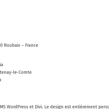
00 Roubaix – France
ia
ntenay-le-Comte
m
 CMS WordPress et Divi. Le design est entièrement pers