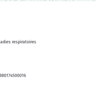
dies respiratoires
880174500016